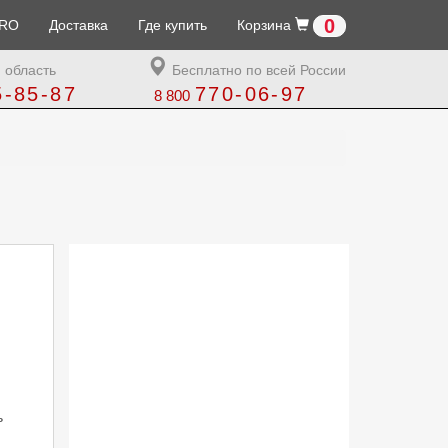
0
RO
Доставка
Где купить
Корзина
 область
Бесплатно по всей России
5-85-87
770-06-97
8 800
ь