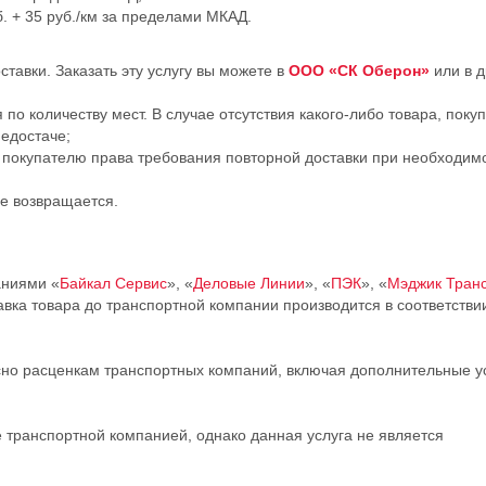
. + 35 руб./км за пределами МКАД.
ставки. Заказать эту услугу вы можете в
ООО «СК Оберон»
или в д
по количеству мест. В случае отсутствия какого-либо товара, поку
недостаче;
т покупателю права требования повторной доставки при необходим
не возвращается.
аниями «
Байкал Сервис
», «
Деловые Линии
», «
ПЭК
», «
Мэджик Тран
авка товара до транспортной компании производится в соответстви
сно расценкам транспортных компаний, включая дополнительные у
.
 транспортной компанией, однако данная услуга не является