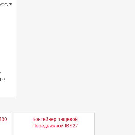
услуги
е
ара
480
Контейнер пищевой
Передвижной IBS27