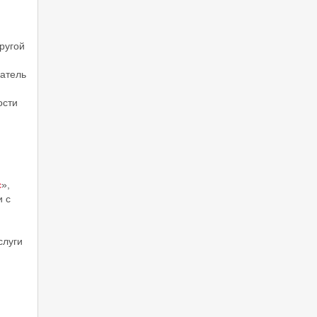
ругой
патель
ости
с
»,
и с
слуги