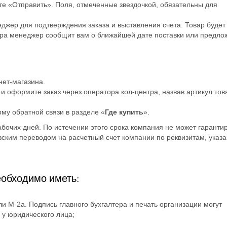
е «Отправить». Поля, отмеченные звездочкой, обязательны для
джер для подтверждения заказа и выставления счета. Товар будет
вара менеджер сообщит вам о ближайшей дате поставки или предло
нет-магазина.
7
и оформите заказ через оператора кол-центра, назвав артикул тов
му обратной связи в разделе «
Где купить
».
абочих дней. По истечении этого срока компания не может гаранти
вским переводом на расчетный счет компании по реквизитам, указ
еобходимо иметь:
 М-2а. Подпись главного бухгалтера и печать организации могут
х у юридического лица;