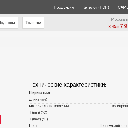
Продукция
Каталог (PDF)
CAM
Москва и
Подносы
Тележки
79
8 495
Технические характеристики:
Ширина (мм)
Длина (мм)
Материал изготовления
Полипроп
T (min) (°С)
T (max) (°С)
Цвет
Шервудский зел