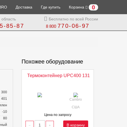
0
BRO
Доставка
Где купить
Корзина
 область
Бесплатно по всей России
5-85-87
770-06-97
8 800
Похожее оборудование
Термоконтейнер UPC400 131
300
401
Cambro
илен
США
-10
Цена по запросу
80
еный
В корзину