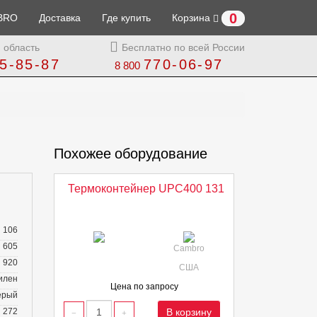
0
BRO
Доставка
Где купить
Корзина
 область
Бесплатно по всей России
5-85-87
770-06-97
8 800
Похожее оборудование
Термоконтейнер UPC400 131
106
605
Cambro
920
США
илен
Цена по запросу
ерый
272
В корзину