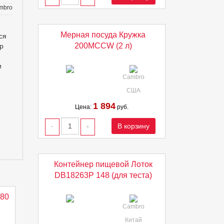
mbro
Мерная посуда Кружка
ся
200MCCW (2 л)
р
и
Cambro
США
1 894
Цена:
руб.
В корзину
Контейнер пищевой Лоток
DB18263P 148 (для теста)
80
Cambro
Китай